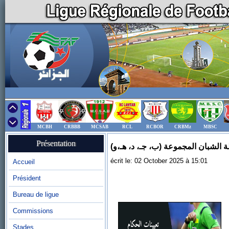
MCBH
CRBBB
MCSAB
RCL
RCBOR
CRBMz
MBSC
Présentation
ولة الشبان المجموعة (ب، جـ، د، هـ،و
écrit le: 02 October 2025 à 15:01
Accueil
Président
Bureau de ligue
Commissions
Stades