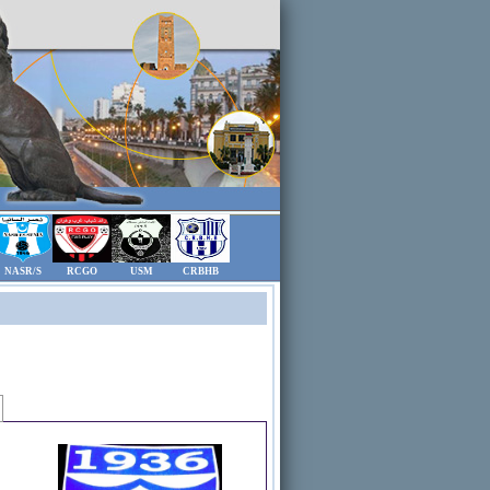
NASR/S
RCGO
USM
CRBHB