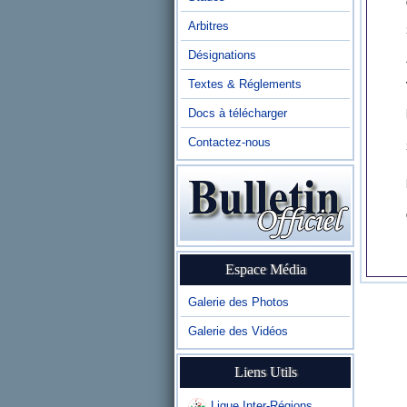
Arbitres
Désignations
Textes & Réglements
Docs à télécharger
Contactez-nous
Espace Média
Galerie des Photos
Galerie des Vidéos
Liens Utils
Ligue Inter-Régions