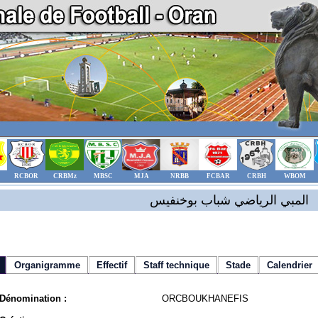
RCBOR
CRBMz
MBSC
MJA
NRBB
FCBAR
CRBH
WBOM
المبي الرياضي شباب بوخنفيس
Organigramme
Effectif
Staff technique
Stade
Calendrier
Dénomination :
ORCBOUKHANEFIS