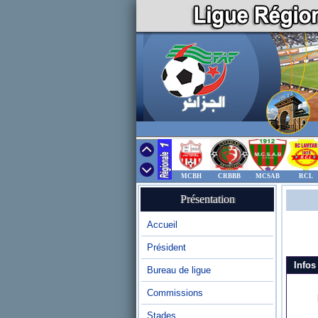
MCBH
CRBBB
MCSAB
RCL
Présentation
Accueil
Président
Infos
Bureau de ligue
Commissions
Stades