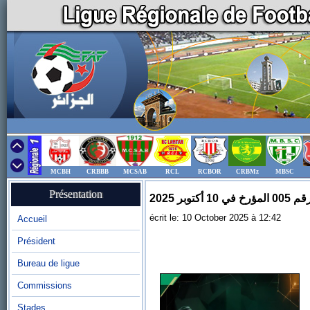
MCBH
CRBBB
MCSAB
RCL
RCBOR
CRBMz
MBSC
Présentation
وبر 2025
écrit le: 10 October 2025 à 12:42
Accueil
Président
Bureau de ligue
Commissions
Stades