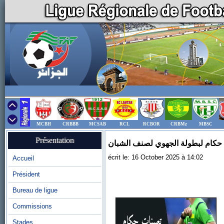
MCBH
CRBBB
MCSAB
RCL
RCBOR
CRBMz
MBSC
Présentation
 حكام لبطولة الجهوي لصنف الشبان
écrit le: 16 October 2025 à 14:02
Accueil
Président
Bureau de ligue
Commissions
Stades