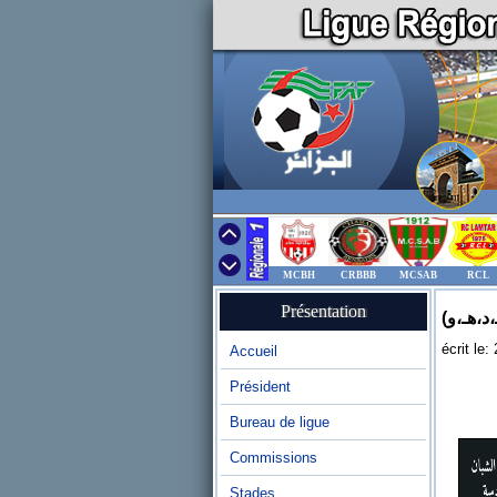
MCBH
CRBBB
MCSAB
RCL
Présentation
écrit le
Accueil
Président
Bureau de ligue
Commissions
Stades