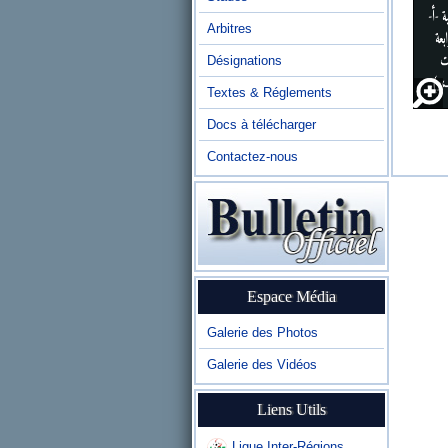
Arbitres
Désignations
Textes & Réglements
Docs à télécharger
Contactez-nous
Espace Média
Galerie des Photos
Galerie des Vidéos
Liens Utils
Ligue Inter-Régions