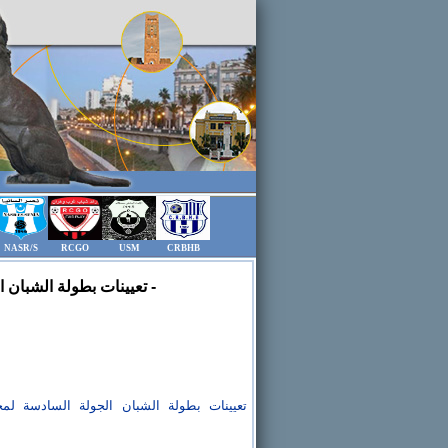
NASR/S
RCGO
USM
CRBHB
تعيينات بطولة الشبان الجولة السادسة لمجموعة النخبة -أ- و الجولة الرابعة للمجموعات (ب،جـ،د،هـ،و) -
تعيينات بطولة الشبان الجولة السادسة لمج