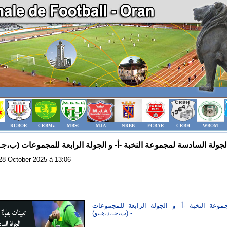
RCBOR
CRBMz
MBSC
MJA
NRBB
FCBAR
CRBH
WBOM
: 28 October 2025 à 13:06
موعة النخبة -أ- و الجولة الرابعة للمجموعات
(ب،جـ،د،هـ،و) -