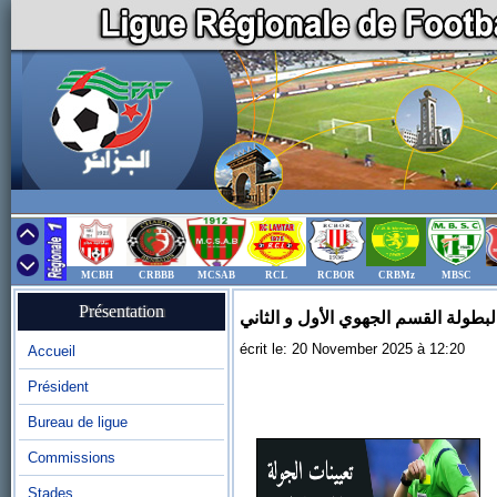
MCBH
CRBBB
MCSAB
RCL
RCBOR
CRBMz
MBSC
Présentation
 لبطولة القسم الجهوي الأول و الثاني
écrit le: 20 November 2025 à 12:20
Accueil
Président
Bureau de ligue
Commissions
Stades