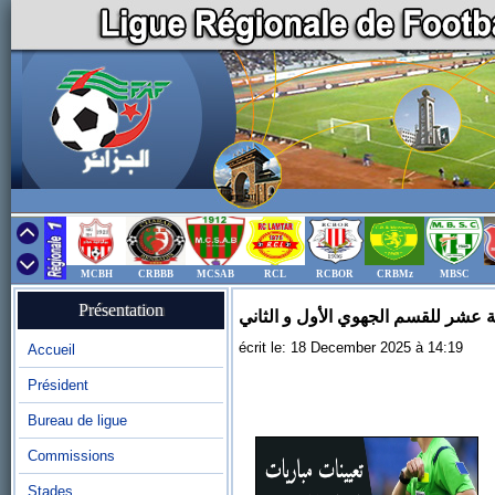
MCBH
CRBBB
MCSAB
RCL
RCBOR
CRBMz
MBSC
Présentation
ية عشر للقسم الجهوي الأول و الثاني
écrit le: 18 December 2025 à 14:19
Accueil
Président
Bureau de ligue
Commissions
Stades