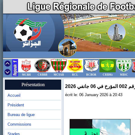
MCBH
CRBBB
MCSAB
RCL
RCBOR
CRBMz
MBSC
Présentation
في 2026
écrit le: 06 January 2026 à 20:43
Accueil
Président
Bureau de ligue
Commissions
Stades