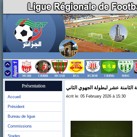
MCBH
CRBBB
MCSAB
RCL
RCBOR
CRBMz
MBSC
Présentation
ة الثامنة عشر لبطولة الجهوي الثاني
écrit le: 05 February 2026 à 15:30
Accueil
Président
Bureau de ligue
Commissions
Stades