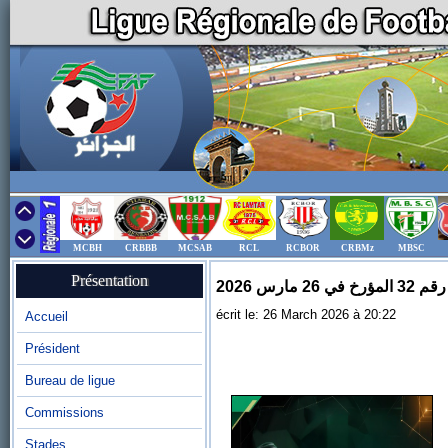
MCBH
CRBBB
MCSAB
RCL
RCBOR
CRBMz
MBSC
Présentation
مارس 2026
écrit le: 26 March 2026 à 20:22
Accueil
Président
Bureau de ligue
Commissions
Stades