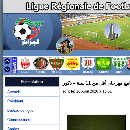
MCBH
CRBBB
MCSAB
RCL
RCBOR
CRBMz
MBSC
Présentation
ج مهرجان أقل من 11 سنة – ذكور
écrit le: 20 April 2026 à 13:51
Accueil
Président
Bureau de ligue
Commissions
Stades