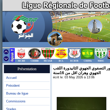
MCBH
CRBBB
MCSAB
RCL
RCBOR
CRBMz
MBSC
لأول دورة اللقب الجهوي وهران اقل من 20 سنة والدور التصفوي الجهوي الثانيدورة اللقب
Présentation
الجهوي وهران اقل من 16سنة
écrit le: 03 May 2026 à 13:06
Accueil
Président
Bureau de ligue
Commissions
Stades