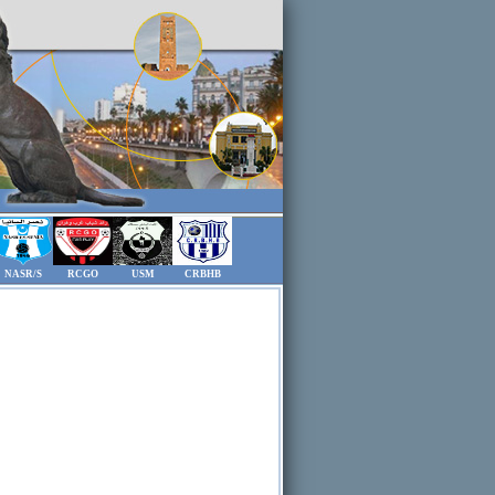
NASR/S
RCGO
USM
CRBHB