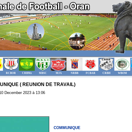
RCBOR
CRBMz
MBSC
MJA
NRBB
FCBAR
CRBH
WBOM
NIQUE ( REUNION DE TRAVAIL)
: 10 December 2023 à 13:06
COMMUNIQUE