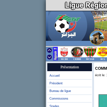
MCBH
CRBBB
MCSAB
RCL
Présentation
COMMU
écrit le
Accueil
Président
Bureau de ligue
Commissions
Stades