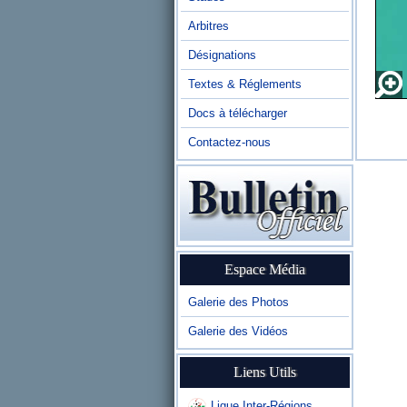
Arbitres
Désignations
Textes & Réglements
Docs à télécharger
Contactez-nous
Espace Média
Galerie des Photos
Galerie des Vidéos
Liens Utils
Ligue Inter-Régions