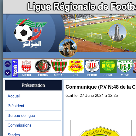
MCBH
CRBBB
MCSAB
RCL
RCBOR
CRBMz
MBSC
Présentation
Communique (P.V N:48 de la C
écrit le: 27 June 2024 à 12:25
Accueil
Président
Bureau de ligue
Commissions
Stades