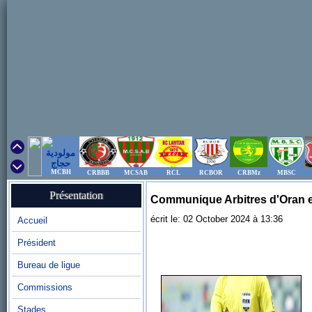
MCBH
CRBBB
MCSAB
RCL
RCBOR
CRBMz
MBSC
Présentation
Communique Arbitres d'Oran 
écrit le: 02 October 2024 à 13:36
Accueil
Président
Bureau de ligue
Commissions
Stades