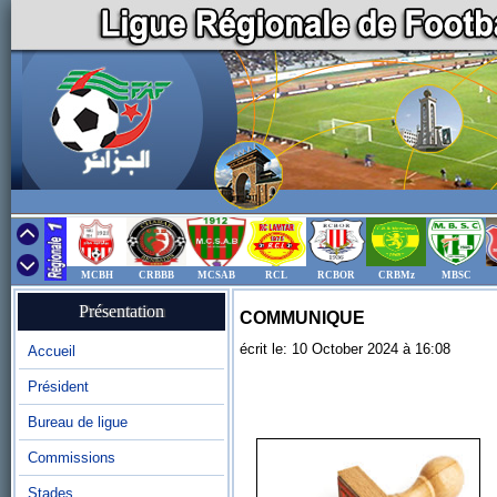
MCBH
CRBBB
MCSAB
RCL
RCBOR
CRBMz
MBSC
Présentation
COMMUNIQUE
écrit le: 10 October 2024 à 16:08
Accueil
Président
Bureau de ligue
Commissions
Stades