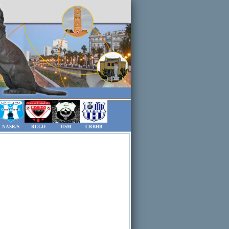
NASR/S
RCGO
USM
CRBHB