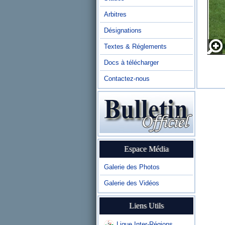
Arbitres
Désignations
Textes & Réglements
Docs à télécharger
Contactez-nous
Espace Média
Galerie des Photos
Galerie des Vidéos
Liens Utils
Ligue Inter-Régions