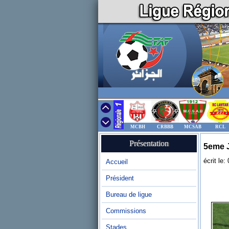
MCBH
CRBBB
MCSAB
RCL
Présentation
5eme 
écrit le
Accueil
Président
Bureau de ligue
Commissions
Stades