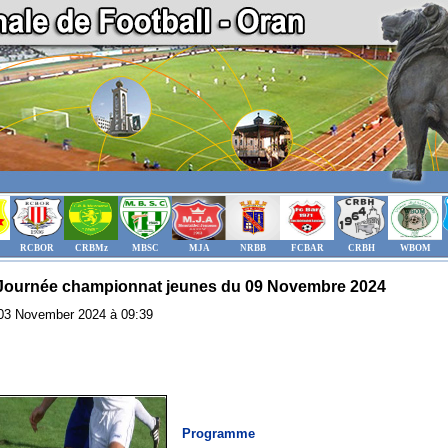
RCBOR
CRBMz
MBSC
MJA
NRBB
FCBAR
CRBH
WBOM
Journée championnat jeunes du 09 Novembre 2024
: 03 November 2024 à 09:39
Programme