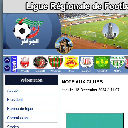
MCBH
CRBBB
MCSAB
RCL
RCBOR
CRBMz
MBSC
Présentation
NOTE AUX CLUBS
écrit le: 18 December 2024 à 11:07
Accueil
Président
Bureau de ligue
Commissions
Stades