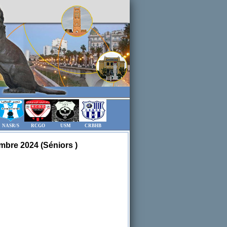
NASR/S
RCGO
USM
CRBHB
mbre 2024 (Séniors )