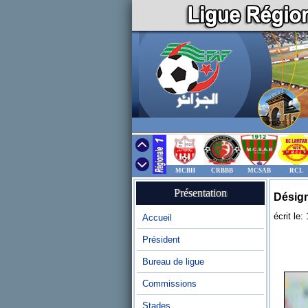
MCBH
CRBBB
MCSAB
RCL
Présentation
Désign
écrit le
Accueil
Président
Bureau de ligue
Commissions
Stades