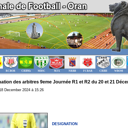
RCBOR
CRBMz
MBSC
MJA
NRBB
FCBAR
CRBH
WBOM
ation des arbitres 9eme Journée R1 et R2 du 20 et 21 Déce
: 18 December 2024 à 15:26
DESIGNATION