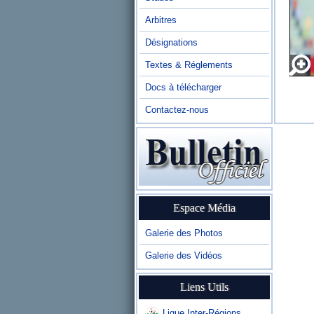
Arbitres
Désignations
Textes & Réglements
Docs à télécharger
Contactez-nous
Espace Média
Galerie des Photos
Galerie des Vidéos
Liens Utils
Ligue Inter-Régions