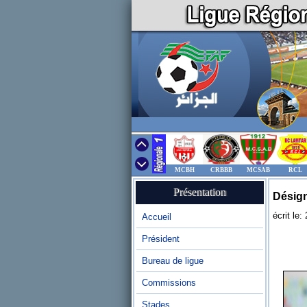
MCBH
CRBBB
MCSAB
RCL
Présentation
Désign
écrit le
Accueil
Président
Bureau de ligue
Commissions
Stades