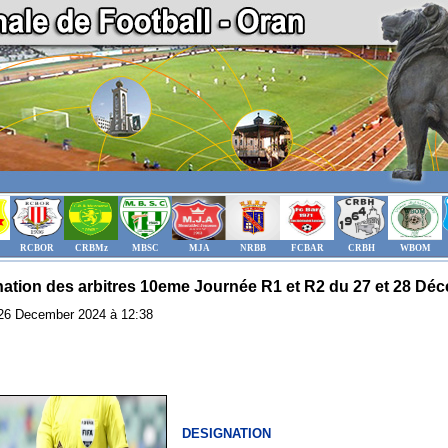
RCBOR
CRBMz
MBSC
MJA
NRBB
FCBAR
CRBH
WBOM
ation des arbitres 10eme Journée R1 et R2 du 27 et 28 Déc
: 26 December 2024 à 12:38
DESIGNATION