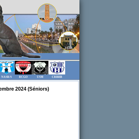
NASR/S
RCGO
USM
CRBHB
embre 2024 (Séniors)