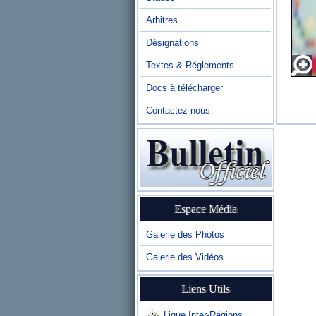
Arbitres
Désignations
Textes & Réglements
Docs à télécharger
Contactez-nous
Espace Média
Galerie des Photos
Galerie des Vidéos
Liens Utils
Ligue Inter-Régions