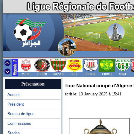
MCBH
CRBBB
MCSAB
RCL
RCBOR
CRBMz
MBSC
Présentation
Tour National coupe d'Algerie
écrit le: 13 January 2025 à 15:41
Accueil
Président
Bureau de ligue
Commissions
Stades