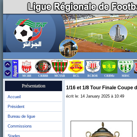
MCBH
CRBBB
MCSAB
RCL
RCBOR
CRBMz
MBSC
Présentation
1/16 et 1/8 Tour Finale Coupe d
écrit le: 14 January 2025 à 10:49
Accueil
Président
Bureau de ligue
Commissions
Stades