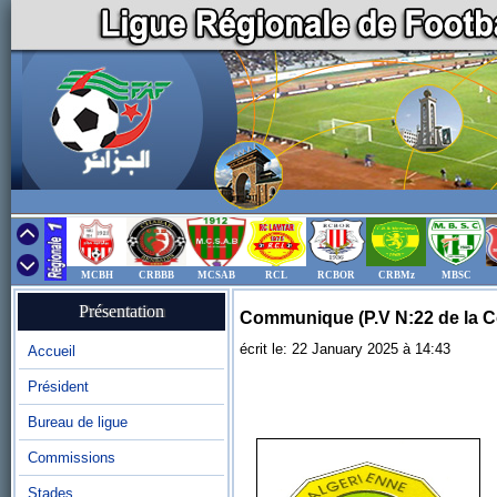
MCBH
CRBBB
MCSAB
RCL
RCBOR
CRBMz
MBSC
Présentation
Communique (P.V N:22 de la C
écrit le: 22 January 2025 à 14:43
Accueil
Président
Bureau de ligue
Commissions
Stades