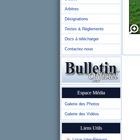
Arbitres
Désignations
Textes & Réglements
Docs à télécharger
Contactez-nous
Espace Média
Galerie des Photos
Galerie des Vidéos
Liens Utils
Ligue Inter-Régions