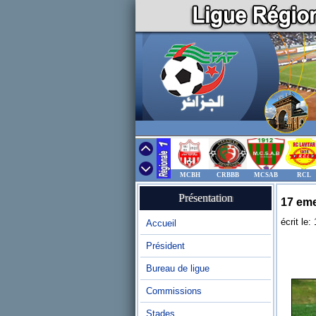
MCBH
CRBBB
MCSAB
RCL
Présentation
17 eme
écrit le
Accueil
Président
Bureau de ligue
Commissions
Stades