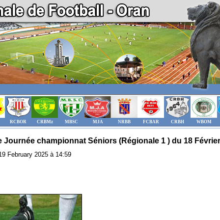
RCBOR
CRBMz
MBSC
MJA
NRBB
FCBAR
CRBH
WBOM
 Journée championnat Séniors (Régionale 1 ) du 18 Févrie
: 19 February 2025 à 14:59