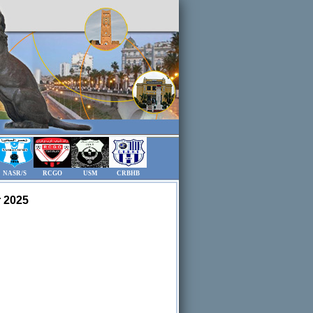
NASR/S
RCGO
USM
CRBHB
r 2025