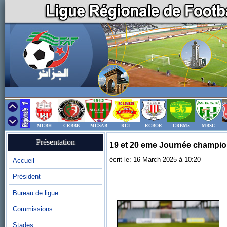
MCBH
CRBBB
MCSAB
RCL
RCBOR
CRBMz
MBSC
Présentation
19 et 20 eme Journée champion
écrit le: 16 March 2025 à 10:20
Accueil
Président
Bureau de ligue
Commissions
Stades