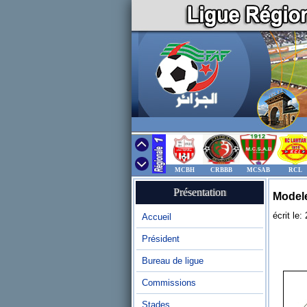
MCBH
CRBBB
MCSAB
RCL
Présentation
Model
écrit le
Accueil
Président
Bureau de ligue
Commissions
Stades