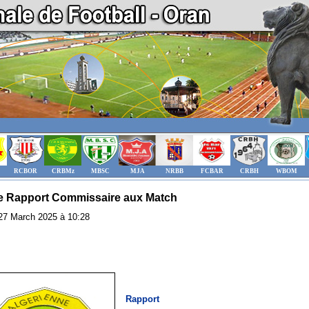
RCBOR
CRBMz
MBSC
MJA
NRBB
FCBAR
CRBH
WBOM
e Rapport Commissaire aux Match
: 27 March 2025 à 10:28
Rapport