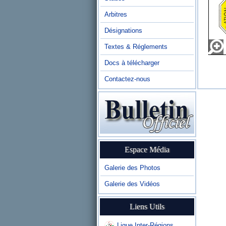
Arbitres
Désignations
Textes & Réglements
Docs à télécharger
Contactez-nous
Espace Média
Galerie des Photos
Galerie des Vidéos
Liens Utils
Ligue Inter-Régions