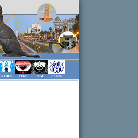
NASR/S
RCGO
USM
CRBHB