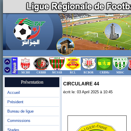
MCBH
CRBBB
MCSAB
RCL
RCBOR
CRBMz
MBSC
Présentation
CIRCULAIRE 44
écrit le: 03 April 2025 à 10:45
Accueil
Président
Bureau de ligue
Commissions
Stades