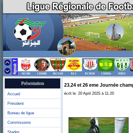
MCBH
CRBBB
MCSAB
RCL
RCBOR
CRBMz
MBSC
Présentation
23,24 et 26 eme Journée champi
écrit le: 20 April 2025 à 11:20
Accueil
Président
Bureau de ligue
Commissions
Stades