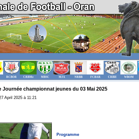
RCBOR
CRBMz
MBSC
MJA
NRBB
FCBAR
CRBH
WBOM
 Journée championnat jeunes du 03 Mai 2025
 27 April 2025 à 11:21
Programme