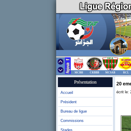
MCBH
CRBBB
MCSAB
RCL
Présentation
20 eme
écrit le:
Accueil
Président
Bureau de ligue
Commissions
Stades