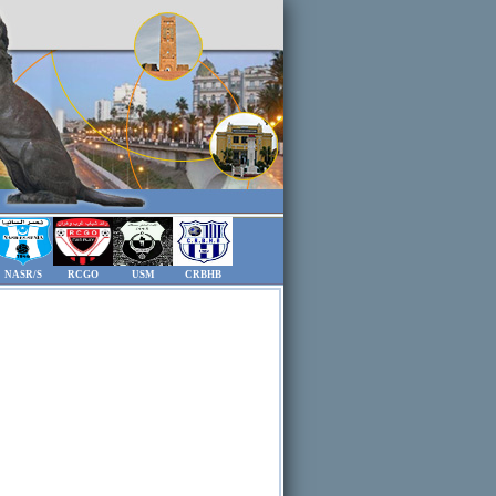
NASR/S
RCGO
USM
CRBHB