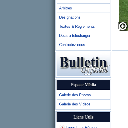
Arbitres
Désignations
Textes & Réglements
Docs à télécharger
Contactez-nous
Espace Média
Galerie des Photos
Galerie des Vidéos
Liens Utils
Ligue Inter-Régions