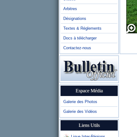
Arbitres
Désignations
Textes & Réglements
Docs à télécharger
Contactez-nous
Espace Média
Galerie des Photos
Galerie des Vidéos
Liens Utils
Ligue Inter-Régions