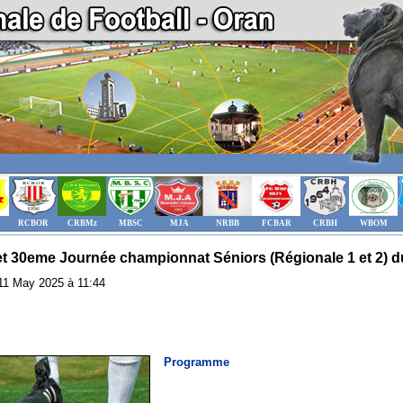
RCBOR
CRBMz
MBSC
MJA
NRBB
FCBAR
CRBH
WBOM
et 30eme Journée championnat Séniors (Régionale 1 et 2) du
: 11 May 2025 à 11:44
Programme