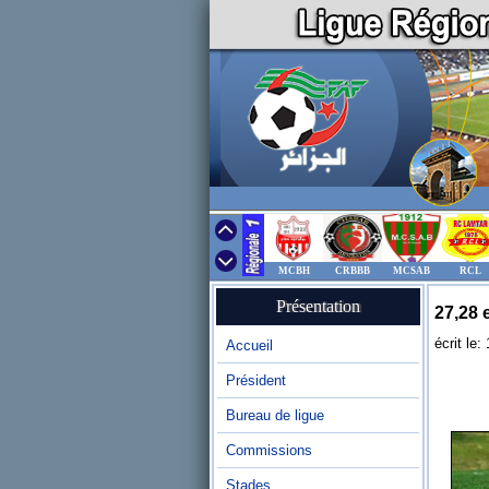
MCBH
CRBBB
MCSAB
RCL
Présentation
27,28 
écrit le
Accueil
Président
Bureau de ligue
Commissions
Stades