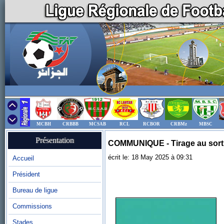
MCBH
CRBBB
MCSAB
RCL
RCBOR
CRBMz
MBSC
Présentation
COMMUNIQUE - Tirage au sort 
écrit le: 18 May 2025 à 09:31
Accueil
Président
Bureau de ligue
Commissions
Stades