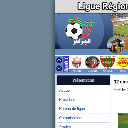
MCBH
CRBBB
MCSAB
RCL
Présentation
32 eme
écrit le
Accueil
Président
Bureau de ligue
Commissions
Stades