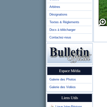
Arbitres
Désignations
Textes & Réglements
Docs à télécharger
Contactez-nous
Espace Média
Galerie des Photos
Galerie des Vidéos
Liens Utils
Ligue Inter-Régions