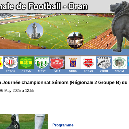
RCBOR
CRBMz
MBSC
MJA
NRBB
FCBAR
CRBH
WBOM
 Journée championnat Séniors (Régionale 2 Groupe B) du 
: 26 May 2025 à 12:55
Programme