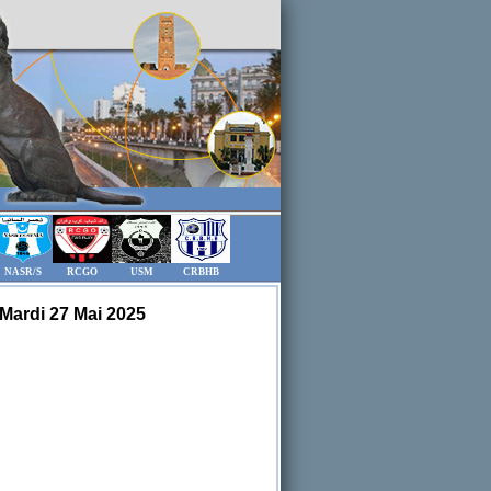
NASR/S
RCGO
USM
CRBHB
Mardi 27 Mai 2025