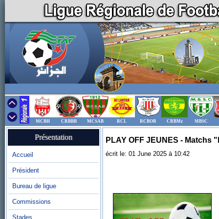
MCBH
CRBBB
MCSAB
RCL
RCBOR
CRBMz
MBSC
Présentation
PLAY OFF JEUNES - Matchs "
écrit le: 01 June 2025 à 10:42
Accueil
Président
Bureau de ligue
Commissions
Stades