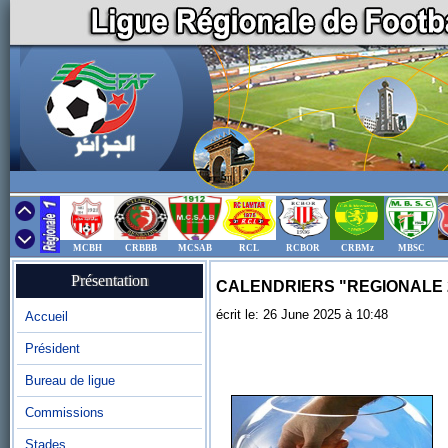
MCBH
CRBBB
MCSAB
RCL
RCBOR
CRBMz
MBSC
Présentation
CALENDRIERS "REGIONALE 2" 
écrit le: 26 June 2025 à 10:48
Accueil
Président
Bureau de ligue
Commissions
Stades