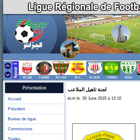
MCBH
CRBBB
MCSAB
RCL
RCBOR
CRBMz
MBSC
Présentation
لجنة تاهيل الملاعب
écrit le: 30 June 2025 à 13:10
Accueil
Président
Bureau de ligue
Commissions
Stades