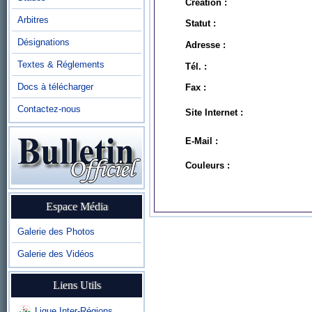
Création :
Arbitres
Statut :
Désignations
Adresse :
Textes & Réglements
Tél. :
Docs à télécharger
Fax :
Contactez-nous
Site Internet :
E-Mail :
Couleurs :
Espace Média
Galerie des Photos
Galerie des Vidéos
Liens Utils
Ligue Inter-Régions