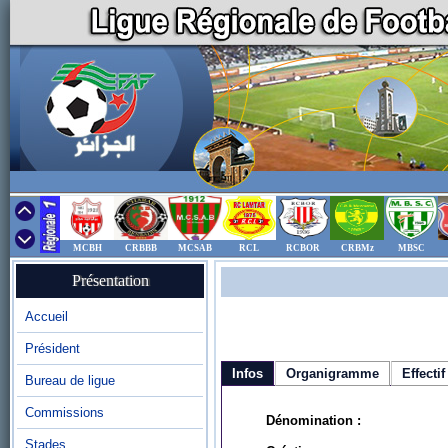
MCBH
CRBBB
MCSAB
RCL
RCBOR
CRBMz
MBSC
Présentation
Accueil
Président
Infos
Organigramme
Effectif
Bureau de ligue
Commissions
Dénomination :
Stades