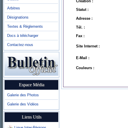
Création :
Arbitres
Statut :
Désignations
Adresse :
Textes & Réglements
Tél. :
Docs à télécharger
Fax :
Contactez-nous
Site Internet :
E-Mail :
Couleurs :
Espace Média
Galerie des Photos
Galerie des Vidéos
Liens Utils
Ligue Inter-Régions