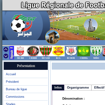
MCBH
CRBBB
MCSAB
RCL
RCBOR
CRBMz
MBSC
Présentation
Accueil
Président
Infos
Organigramme
Effectif
Bureau de ligue
Commissions
Dénomination :
Stades