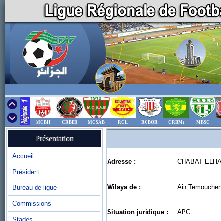
MCBH
CRBBB
MCSAB
RCL
RCBOR
CRBMz
MBSC
Présentation
Accueil
Adresse :
CHABAT ELH
Président
Wilaya de :
Ain Temouchen
Bureau de ligue
Commissions
Situation juridique :
APC
Stades