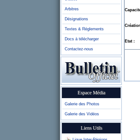
Arbitres
Capacité
Désignations
Création
Textes & Réglements
Docs à télécharger
Etat :
Contactez-nous
Espace Média
Galerie des Photos
Galerie des Vidéos
Liens Utils
Ligue Inter-Régions