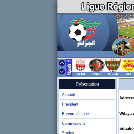
MCBH
CRBBB
MCSAB
RCL
Présentation
Accueil
Adresse
Président
Wilaya d
Bureau de ligue
Commissions
Situatio
Stades