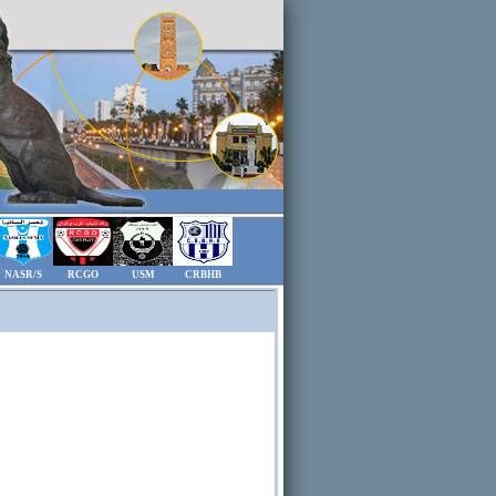
NASR/S
RCGO
USM
CRBHB