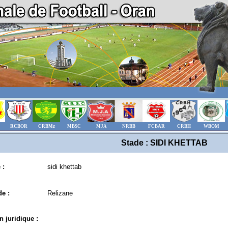
RCBOR
CRBMz
MBSC
MJA
NRBB
FCBAR
CRBH
WBOM
Stade : SIDI KHETTAB
 :
sidi khettab
e :
Relizane
n juridique :