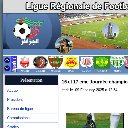
MCBH
CRBBB
MCSAB
RCL
RCBOR
CRBMz
MBSC
Présentation
16 et 17 eme Journée champion
écrit le: 09 February 2025 à 12:34
Accueil
Président
Bureau de ligue
Commissions
Stades