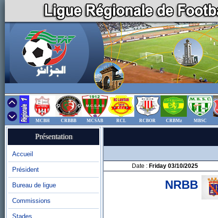
MCBH
CRBBB
MCSAB
RCL
RCBOR
CRBMz
MBSC
Présentation
Accueil
Date :
Friday 03/10/2025
Président
NRBB
Bureau de ligue
Commissions
Stades