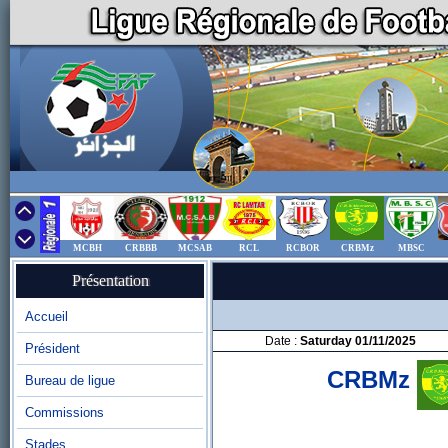
MCBH
CRBBB
MCSAB
RCL
RCBOR
CRBMz
MBSC
Présentation
Accueil
Date :
Saturday 01/11/2025
Président
CRBMz
Bureau de ligue
Commissions
Stades