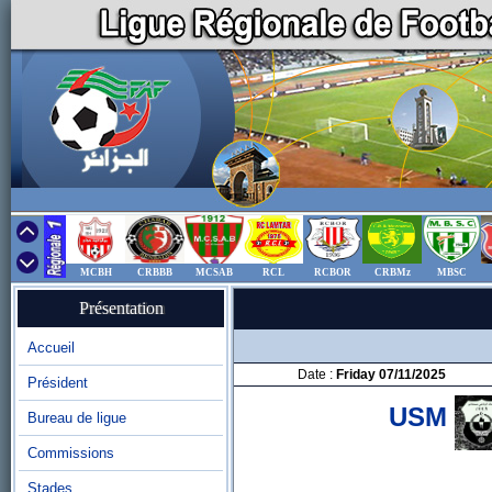
MCBH
CRBBB
MCSAB
RCL
RCBOR
CRBMz
MBSC
Présentation
Accueil
Date :
Friday 07/11/2025
Président
USM
Bureau de ligue
Commissions
Stades