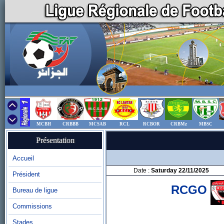
MCBH
CRBBB
MCSAB
RCL
RCBOR
CRBMz
MBSC
Présentation
Accueil
Date :
Saturday 22/11/2025
Président
RCGO
Bureau de ligue
Commissions
Stades