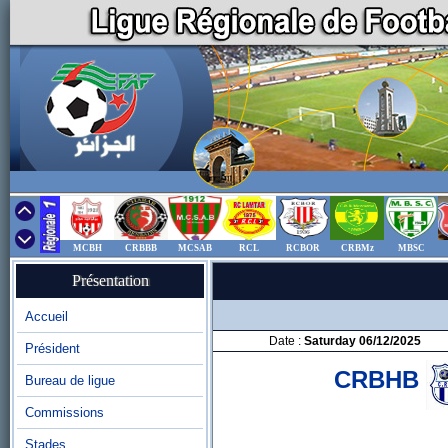
MCBH
CRBBB
MCSAB
RCL
RCBOR
CRBMz
MBSC
Présentation
Accueil
Date :
Saturday 06/12/2025
Président
CRBHB
Bureau de ligue
Commissions
Stades