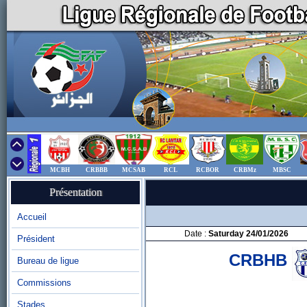
MCBH
CRBBB
MCSAB
RCL
RCBOR
CRBMz
MBSC
Présentation
Accueil
Date :
Saturday 24/01/2026
Président
CRBHB
Bureau de ligue
Commissions
Stades