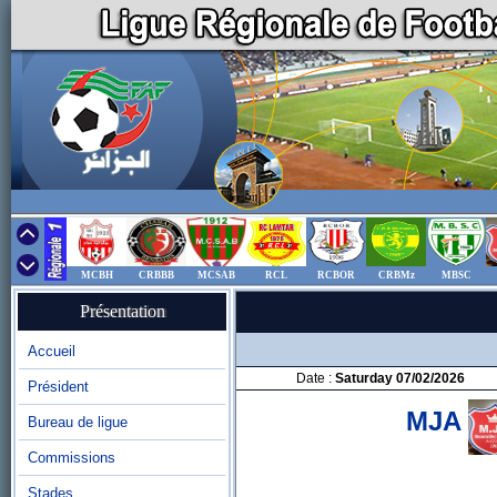
MCBH
CRBBB
MCSAB
RCL
RCBOR
CRBMz
MBSC
Présentation
Accueil
Date :
Saturday 07/02/2026
Président
MJA
Bureau de ligue
Commissions
Stades