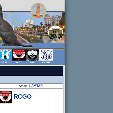
NASR/S
RCGO
USM
CRBHB
LAMTAR
Stade :
RCGO