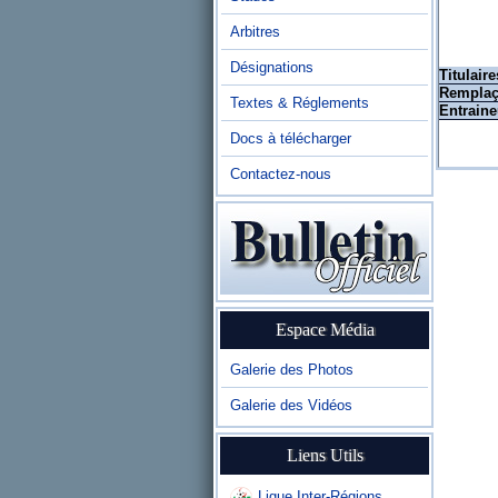
Arbitres
Désignations
Titulaire
Remplaç
Textes & Réglements
Entraine
Docs à télécharger
Contactez-nous
Espace Média
Galerie des Photos
Galerie des Vidéos
Liens Utils
Ligue Inter-Régions