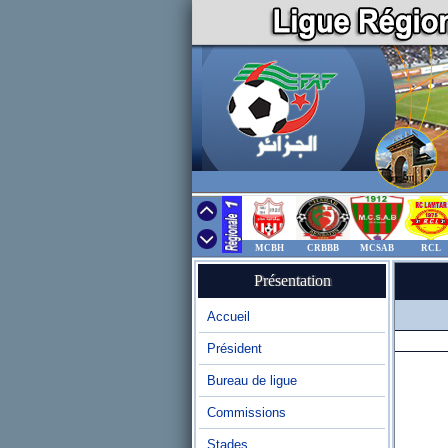
MCBH
CRBBB
MCSAB
RCL
Présentation
Accueil
Président
Bureau de ligue
Commissions
Stades