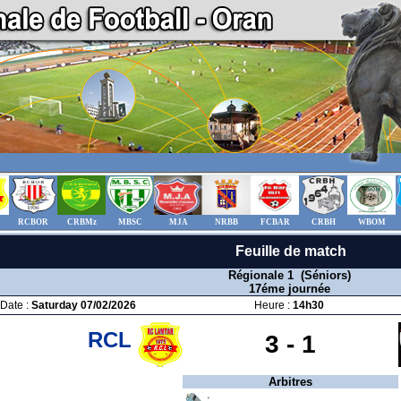
RCBOR
CRBMz
MBSC
MJA
NRBB
FCBAR
CRBH
WBOM
Feuille de match
Régionale 1 (Séniors)
17éme journée
Date :
Saturday 07/02/2026
Heure :
14h30
RCL
3 -
1
Arbitres
: