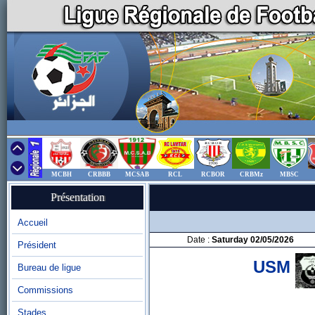
MCBH
CRBBB
MCSAB
RCL
RCBOR
CRBMz
MBSC
Présentation
Accueil
Date :
Saturday 02/05/2026
Président
USM
Bureau de ligue
Commissions
Stades