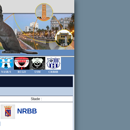
NASR/S
RCGO
USM
CRBHB
Stade :
NRBB