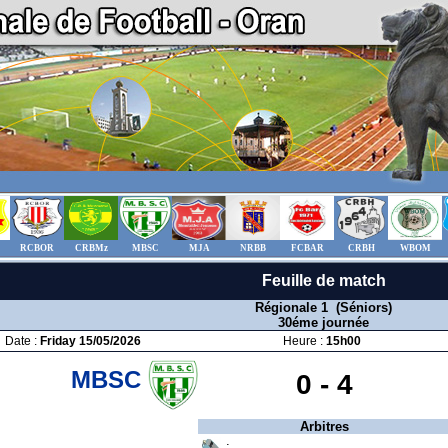
RCBOR
CRBMz
MBSC
MJA
NRBB
FCBAR
CRBH
WBOM
Feuille de match
Régionale 1 (Séniors)
30éme journée
Date :
Friday 15/05/2026
Heure :
15h00
MBSC
0 -
4
Arbitres
: