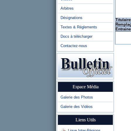
Arbitres
Désignations
Titulaire
Remplaç
Textes & Réglements
Entraine
Docs à télécharger
Contactez-nous
Espace Média
Galerie des Photos
Galerie des Vidéos
Liens Utils
Ligue Inter-Régions